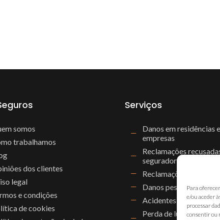
Seguros
Serviços
em somos
Danos em residências 
empresas
mo trabalhamos
Reclamações recusadas
og
seguradoras
iniões dos clientes
Reclamações DANA
iso legal
Danos pessoais e médi
Para oferecer
rmos e condições
e/ou aceder à
Acidentes de trânsito
processar dad
lítica de cookies
Perda de lucros ou lucr
consentir ou 