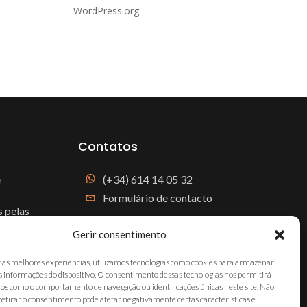
WordPress.org
Contatos
e
(+34) 614 14 05 32
Formulário de contacto
 pelas
Gerir consentimento
cos
 as melhores experiências, utilizamos tecnologias como cookies para armazenar
s informações do dispositivo. O consentimento dessas tecnologias nos permitirá
os como o comportamento de navegação ou identificações únicas neste site. Não
os
retirar o consentimento pode afetar negativamente certas características e