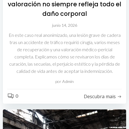
valoración no siempre refleja todo el
daño corporal
junio 14, 2026
En este caso real anonimizado, una lesión grave de cadera
tras un accidente de tráfico requirió cirugía, varios meses
de recuperación y una valoración médico-pericial
completa. Explicamos cómo se revisaron los días de
curación, las secuelas, el perjuicio estético y la pérdida de
calidad de vida antes de aceptar la indemnización.
por
Admin
0
Descubra mais