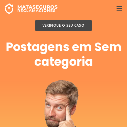
Ir
para
o
conteúdo
VERIFIQUE O SEU CASO
Postagens em Sem
categoria