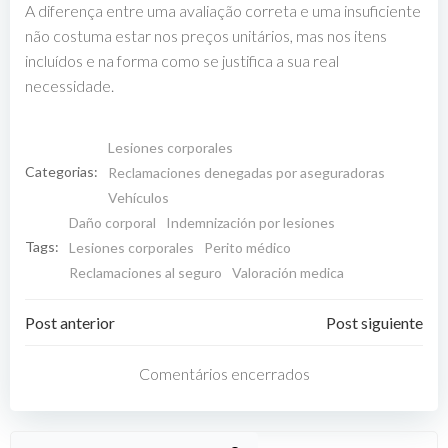
A diferença entre uma avaliação correta e uma insuficiente
não costuma estar nos preços unitários, mas nos itens
incluídos e na forma como se justifica a sua real
necessidade.
Lesiones corporales
Categorias:
Reclamaciones denegadas por aseguradoras
Vehículos
Daño corporal
Indemnización por lesiones
Tags:
Lesiones corporales
Perito médico
Reclamaciones al seguro
Valoración medica
Navegação
Navegação
Post anterior
Post siguiente
pelas
pelas
Comentários encerrados
entradas
entradas
Pesquisar