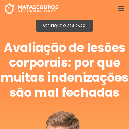
Ir
para
o
conteúdo
VERIFIQUE O SEU CASO
Avaliação de lesões
corporais: por que
muitas indenizações
são mal fechadas