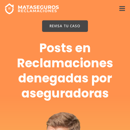
Saltar
al
contenido
REVISA TU CASO
Posts en
Reclamaciones
denegadas por
aseguradoras