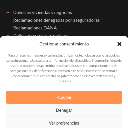
Daños en viviendas y negocios
Reclamaciones denegadas por aseguradoras
Reclamaciones DANA
Daños personales y medicos
Accidentes de tráfico
Gestionar consentimiento
Pérdidas de beneficios o lucro cesante
Para ofrecer las mejores experiencias, utilizamos tecnologías como las cookies
para almacenar y/o acceder a la información del dispositivo. El consentimiento de
estas tecnologías nos permitirá procesar datos como el comportamiento de
Contactos
navegación o las identificaciones únicas en este sitio. No consentir o retirar el
consentimiento, puede afectar negativamente a ciertas características y
funciones.
(+34) 614 14 05 32
Formulario de contacto
Aceptar
Denegar
Ver preferencias