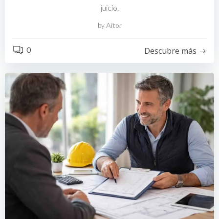
juicio.
by
Aitor
0
Descubre más