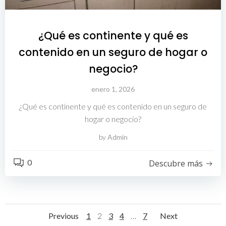
¿Qué es continente y qué es
contenido en un seguro de hogar o
negocio?
enero 1, 2026
¿Qué es continente y qué es contenido en un seguro de
hogar o negocio?
by
Admin
0
Descubre más
Navegación
Navegación
Navega
Página
Página
Página
Página
Página
Previous
1
2
3
4
…
7
Next