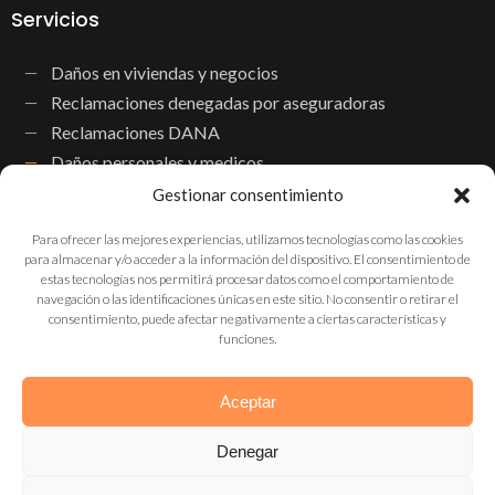
Servicios
Daños en viviendas y negocios
Reclamaciones denegadas por aseguradoras
Reclamaciones DANA
Daños personales y medicos
Accidentes de tráfico
Gestionar consentimiento
Pérdidas de beneficios o lucro cesante
Para ofrecer las mejores experiencias, utilizamos tecnologías como las cookies
para almacenar y/o acceder a la información del dispositivo. El consentimiento de
estas tecnologías nos permitirá procesar datos como el comportamiento de
Contactos
navegación o las identificaciones únicas en este sitio. No consentir o retirar el
consentimiento, puede afectar negativamente a ciertas características y
funciones.
(+34) 614 14 05 32
Formulario de contacto
Aceptar
Denegar