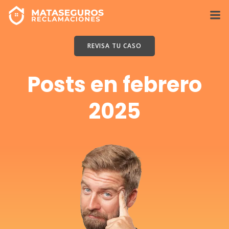
Saltar
al
contenido
REVISA TU CASO
Posts en febrero
2025